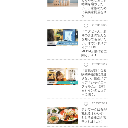
あちゃんと過ごす
時間を増やした
い！」家族のため
に義実家同居をス
タート。
2023/05/22
「エグゼ＝人。あ
りのままの皆んな
を知ってもらいた
い」オウンドメデ
ィア『EXE
MEDIA』製作者に
聞く。＃１
2023/05/19
「言葉が熱くなる
瞬間を絶対に見逃
さない」動画メデ
ィア『シャイニー
フィルム』（第3
回）インタビュア
ーに聞く。
2023/05/12
テレワークは食が
乱れる？いいや、
むしろ食生活が改
善されました！