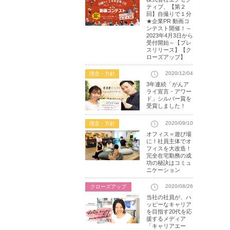
ティブ、【第２
回】自撮りで１分
★企業PR 動画コ
ンテスト開催！～
2023年4月3日から
受付開始～【プレ
スリリース】【ク
ローズアップ】
2020/12/04
理念・方針
3年連続「がんア
ライ宣言・アワー
ド」シルバー賞を
受賞しました！
2020/09/10
理念・方針
オフィス＝遊び場
に！社員主体でオ
フィスを大改造！
完全在宅勤務の成
功の秘訣はコミュ
ニケーション
2020/08/26
クローズアップ
当社の社員が、ハ
ッピーなキャリア
を目指す20代を応
援するメディア
「キャリアエー