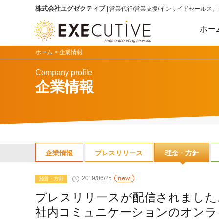
株式会社エグゼクティブ
| 営業代行/営業支援/インサイドセールス
。
ホー
ホーム >
企業情報
Company profile
企業情報
企業情報
プレスリリース
理念・方針
2019/06/25
経営・方針
プレスリリースが配信されまし
社内コミュニケーションのオンラ