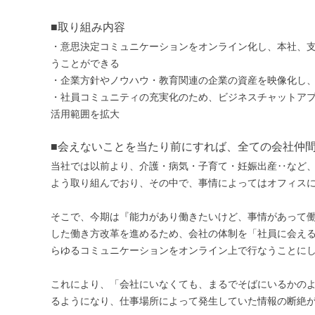
■取り組み内容
・意思決定コミュニケーションをオンライン化し、本社、
うことができる
・企業方針やノウハウ・教育関連の企業の資産を映像化し
・社員コミュニティの充実化のため、ビジネスチャットアプリ：
活用範囲を拡大
■会えないことを当たり前にすれば、全ての会社仲
当社では以前より、介護・病気・子育て・妊娠出産‥など
よう取り組んでおり、その中で、事情によってはオフィス
そこで、今期は『能力があり働きたいけど、事情があって
した働き方改革を進めるため、会社の体制を「社員に会え
らゆるコミュニケーションをオンライン上で行なうことに
これにより、「会社にいなくても、まるでそばにいるかの
るようになり、仕事場所によって発生していた情報の断絶