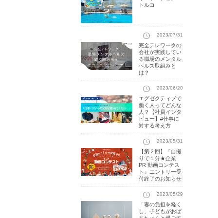
トルコ
2023/07/31
完全テレワークの
会社が実践してい
る職場のメンタル
ヘルス取組みと
は？
2023/06/20
エグゼクティブで
働く人ってどんな
人？【社員インタ
ビュー】#仕事に
対する考え方
2023/05/31
【第２回】『自撮
りで１分★企業
PR 動画コンテス
ト』エントリー受
付終了のお知らせ
2023/05/29
「妻の負担を軽く
し、子どもがおば