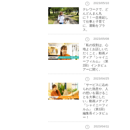
2023/05/10
テレワークで、ど
んどんまん丸
に？！一念発起し
て仕事と子育て
に、運動をプラ
ス。
2023/05/08
「私の役割は、心
地よくお話しいた
だくこと」動画メ
ディア『シャイニ
ーフィルム』（第
2回）インタビュ
アーに聞く。
2023/04/25
「サービスに込め
られた熱意や、人
の想いを届けるこ
とを大事にした
い」動画メディア
『シャイニーフィ
ルム』（第1回）
編集長インタビュ
ー！
2023/04/11