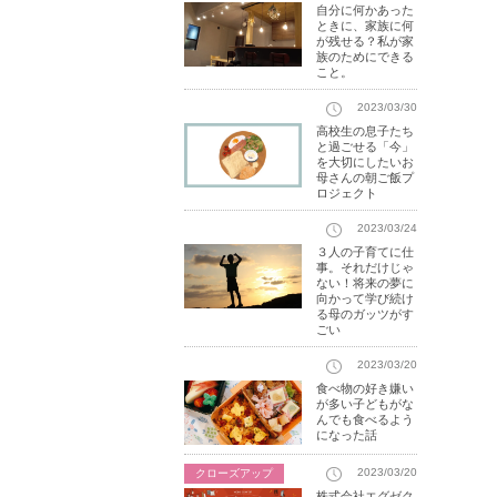
自分に何かあった
ときに、家族に何
が残せる？私が家
族のためにできる
こと。
2023/03/30
高校生の息子たち
と過ごせる「今」
を大切にしたいお
母さんの朝ご飯プ
ロジェクト
2023/03/24
３人の子育てに仕
事。それだけじゃ
ない！将来の夢に
向かって学び続け
る母のガッツがす
ごい
2023/03/20
食べ物の好き嫌い
が多い子どもがな
んでも食べるよう
になった話
2023/03/20
クローズアップ
株式会社エグゼク