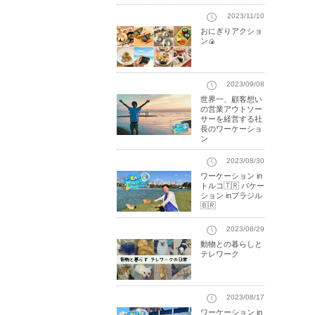
2023/11/10
おにぎりアクショ
ン🍙
2023/09/08
世界一、顧客想い
の営業アウトソー
サーを経営する社
長のワーケーショ
ン
2023/08/30
ワーケーション in
トルコ🇹🇷 バケー
ション inブラジル
🇧🇷
2023/08/29
動物との暮らしと
テレワーク
2023/08/17
ワーケーション in