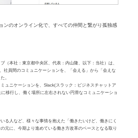
ョンのオンライン化で、すべての仲間と繋がり孤独感
ィブ（本社：東京都中央区、代表：内山隆、以下：当社）は、
え、社員間のコミュニケーションを、「会える」から「会えな
した。
ュニケーションを、Slack(スラック：ビジネスチャットア
ン上に移行し、働く場所に左右されない円滑なコミュニケーショ
でいる人など、様々な事情を抱えた「働きたいけど、働きにく
念の元に、今期より進めている働き方改革のベースとなる取り