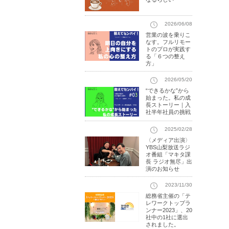
2026/06/08
営業の波を乗りこ
なす。フルリモー
トのプロが実践す
る「６つの整え
方」
2026/05/20
“できるかな”から
始まった。私の成
長ストーリー｜入
社半年社員の挑戦
2025/02/28
〈メディア出演〉
YBS山梨放送ラジ
オ番組「マキタ課
長 ラジオ無尽」出
演のお知らせ
2023/11/30
総務省主催の「テ
レワークトップラ
ンナー2023」、20
社中の1社に選出
されました。