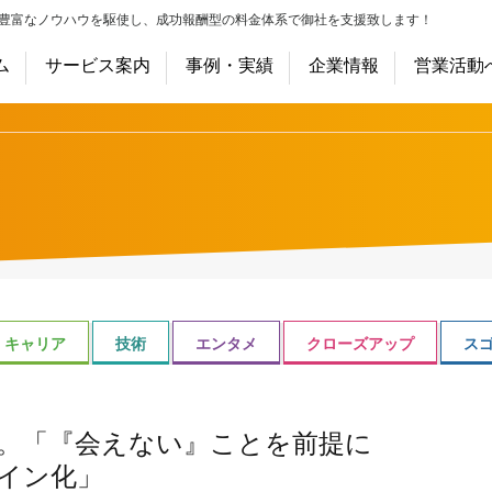
豊富なノウハウを駆使し、成功報酬型の料金体系で御社を支援致します！
ム
サービス案内
事例・実績
企業情報
営業活動
キャリア
技術
エンタメ
クローズアップ
ス
た。「『会えない』ことを前提に
イン化」