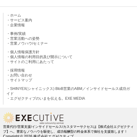
・ホーム
・サービス案内
・企業情報
・事例/実績
・営業活動への姿勢
・営業ノウハウ/セミナー
・個人情報保護方針
・個人情報の利用目的及び開示について
・サイトのご利用にあたって
・採用情報
・お問い合わせ
・サイトマップ
・SHINYEX(シャイニックス) BtoB営業のABM／インサイドセールス成功ガ
イド
・エグゼクティブのいまを伝える。EXE MEDIA
営業代行/営業支援/インサイドセールス/カスタマーサクセスは【株式会社エグゼクティ
ブ】へ。
豊富なノウハウを駆使し、成功報酬型の料金体系で御社を支援致します！
Copyright ©
2026 株式会社エグゼクティブ