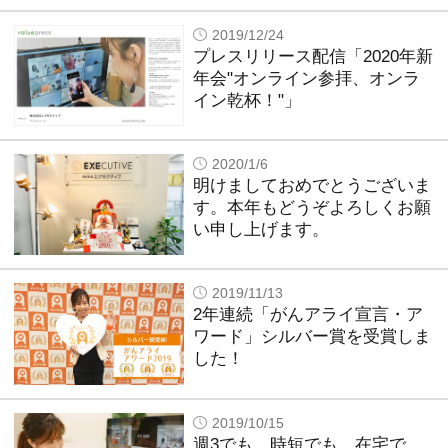
2019/12/24
プレスリリース配信「2020年新
年会"オンライン参拝、オンラ
イン乾杯！"」
2020/1/6
明けましておめでとうございま
す。本年もどうぞよろしくお願
い申し上げます。
2019/11/13
2年連続「がんアライ宣言・ア
ワード」シルバー賞を受賞しま
した！
2019/10/15
週3でも、時短でも、在宅で