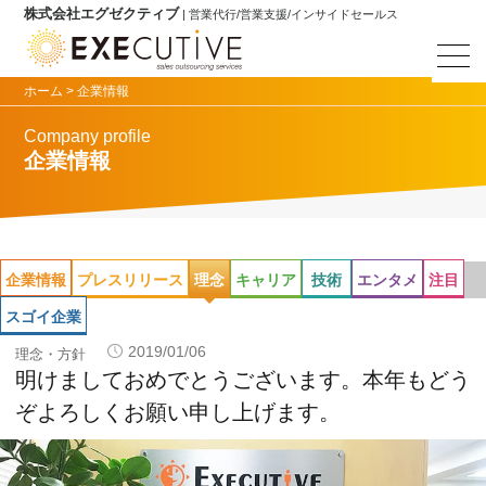
株式会社エグゼクティブ
| 営業代行/営業支援/インサイドセールス
ホーム >
企業情報
Company profile
企業情報
企業情報
プレスリリース
理念
キャリア
技術
エンタメ
注目
スゴイ企業
2019/01/06
理念・方針
明けましておめでとうございます。本年もどう
ぞよろしくお願い申し上げます。