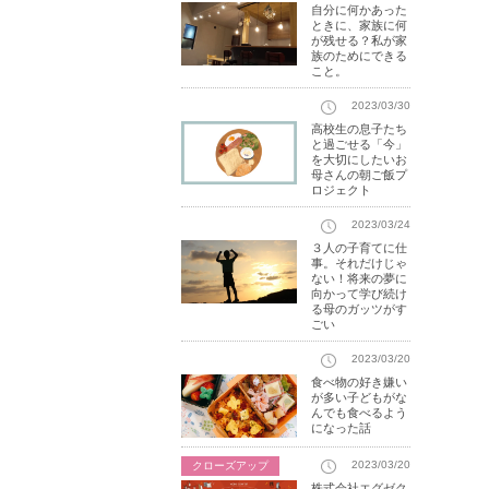
自分に何かあった
ときに、家族に何
が残せる？私が家
族のためにできる
こと。
2023/03/30
高校生の息子たち
と過ごせる「今」
を大切にしたいお
母さんの朝ご飯プ
ロジェクト
2023/03/24
３人の子育てに仕
事。それだけじゃ
ない！将来の夢に
向かって学び続け
る母のガッツがす
ごい
2023/03/20
食べ物の好き嫌い
が多い子どもがな
んでも食べるよう
になった話
2023/03/20
クローズアップ
株式会社エグゼク