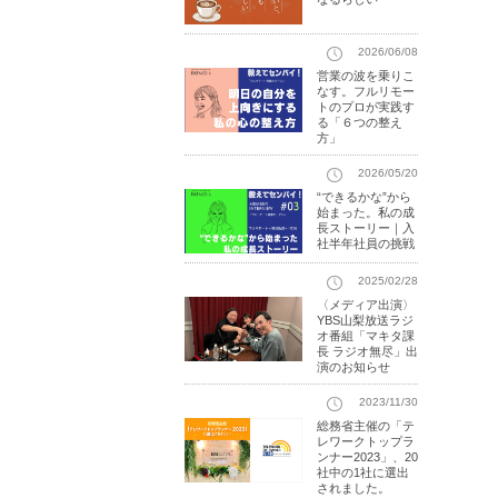
2026/06/08
営業の波を乗りこ
なす。フルリモー
トのプロが実践す
る「６つの整え
方」
2026/05/20
“できるかな”から
始まった。私の成
長ストーリー｜入
社半年社員の挑戦
2025/02/28
〈メディア出演〉
YBS山梨放送ラジ
オ番組「マキタ課
長 ラジオ無尽」出
演のお知らせ
2023/11/30
総務省主催の「テ
レワークトップラ
ンナー2023」、20
社中の1社に選出
されました。