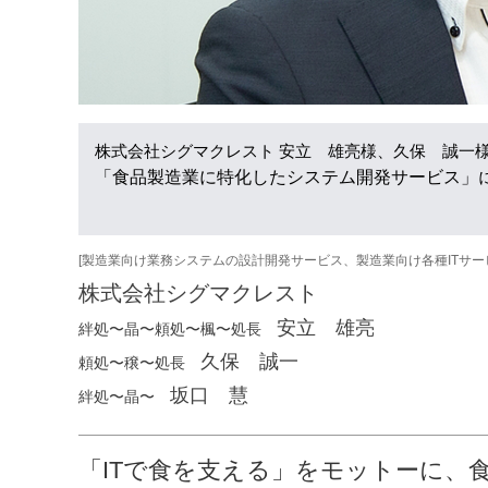
株式会社シグマクレスト 安立 雄亮様、久保 誠一
「食品製造業に特化したシステム開発サービス」
[製造業向け業務システムの設計開発サービス、製造業向け各種ITサー
株式会社シグマクレスト
安立 雄亮
絆処〜晶〜頼処〜楓〜処長
久保 誠一
頼処〜穣〜処長
坂口 慧
絆処〜晶〜
「ITで食を支える」をモットーに、