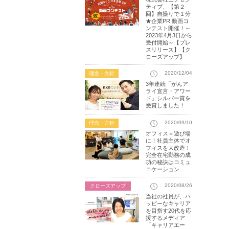
ティブ、【第２
回】自撮りで１分
★企業PR 動画コ
ンテスト開催！～
2023年4月3日から
受付開始～【プレ
スリリース】【ク
ローズアップ】
2020/12/04
理念・方針
3年連続「がんア
ライ宣言・アワー
ド」シルバー賞を
受賞しました！
2020/09/10
理念・方針
オフィス＝遊び場
に！社員主体でオ
フィスを大改造！
完全在宅勤務の成
功の秘訣はコミュ
ニケーション
2020/08/26
クローズアップ
当社の社員が、ハ
ッピーなキャリア
を目指す20代を応
援するメディア
「キャリアエー