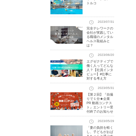
トルコ
2023/07/31
完全テレワークの
会社が実践してい
る職場のメンタル
ヘルス取組みと
は？
2023/06/20
エグゼクティブで
働く人ってどんな
人？【社員インタ
ビュー】#仕事に
対する考え方
2023/05/31
【第２回】『自撮
りで１分★企業
PR 動画コンテス
ト』エントリー受
付終了のお知らせ
2023/05/29
「妻の負担を軽く
し、子どもがおば