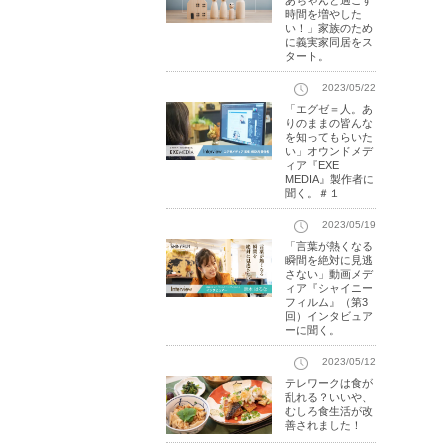
あちゃんと過ごす
時間を増やした
い！」家族のため
に義実家同居をス
タート。
2023/05/22
「エグゼ＝人。あ
りのままの皆んな
を知ってもらいた
い」オウンドメデ
ィア『EXE
MEDIA』製作者に
聞く。＃１
2023/05/19
「言葉が熱くなる
瞬間を絶対に見逃
さない」動画メデ
ィア『シャイニー
フィルム』（第3
回）インタビュア
ーに聞く。
2023/05/12
テレワークは食が
乱れる？いいや、
むしろ食生活が改
善されました！