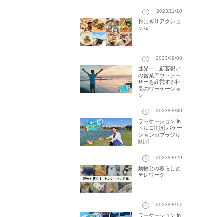
2023/11/10
おにぎりアクショ
ン🍙
2023/09/08
世界一、顧客想い
の営業アウトソー
サーを経営する社
長のワーケーショ
ン
2023/08/30
ワーケーション in
トルコ🇹🇷 バケー
ション inブラジル
🇧🇷
2023/08/29
動物との暮らしと
テレワーク
2023/08/17
ワーケーション in