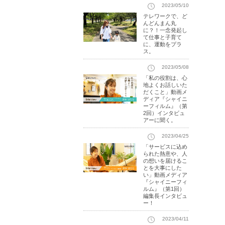
2023/05/10
テレワークで、ど
んどんまん丸
に？！一念発起し
て仕事と子育て
に、運動をプラ
ス。
2023/05/08
「私の役割は、心
地よくお話しいた
だくこと」動画メ
ディア『シャイニ
ーフィルム』（第
2回）インタビュ
アーに聞く。
2023/04/25
「サービスに込め
られた熱意や、人
の想いを届けるこ
とを大事にした
い」動画メディア
『シャイニーフィ
ルム』（第1回）
編集長インタビュ
ー！
2023/04/11