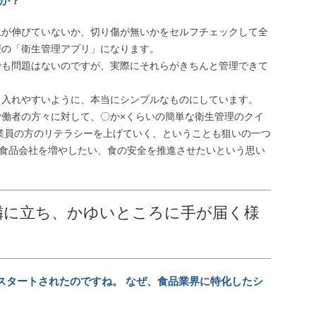
か？
爪が伸びていないか、切り傷が無いかをセルフチェックして全
型の「衛⽣管理アプリ」になります。
でも問題はないのですが、実際にそれらがきちんと管理できて
り入れやすいように、本当にシンプルなものにしています。
働者の方々に対して、〇か×くらいの簡単な衛生管理のクイ
業員の方のリテラシーを上げていく、ということも狙いの一つ
る⾷品会社を増やしたい、⾷の安全を推進させたいという思い
隣に立ち、かゆいところに手が届く様
でスタートされたのですね。 なぜ、食品業界に特化したシ