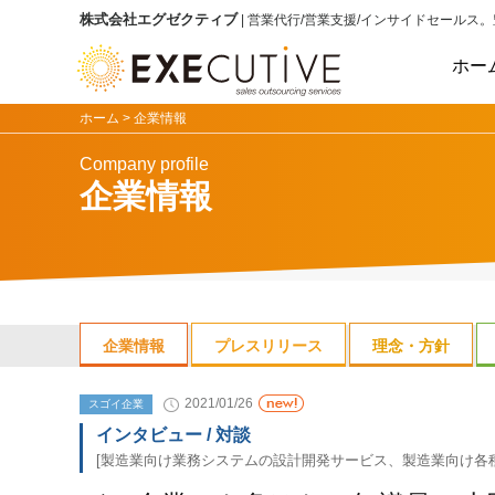
株式会社エグゼクティブ
| 営業代行/営業支援/インサイドセールス
。
ホー
ホーム >
企業情報
Company profile
企業情報
企業情報
プレスリリース
理念・方針
2021/01/26
スゴイ企業
インタビュー / 対談
[製造業向け業務システムの設計開発サービス、製造業向け各種