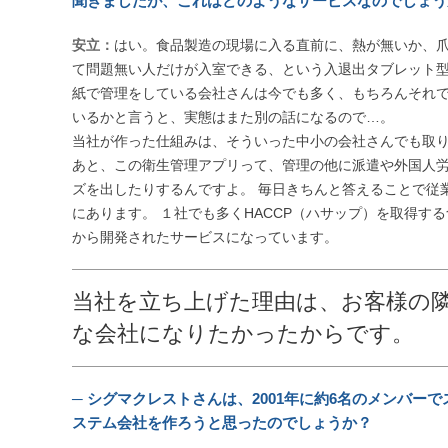
聞きましたが、これはどのようなサービスなのでしょう
安立：
はい。食品製造の現場に入る直前に、熱が無いか、
て問題無い人だけが入室できる、という入退出タブレット
紙で管理をしている会社さんは今でも多く、もちろんそれ
いるかと言うと、実態はまた別の話になるので…。
当社が作った仕組みは、そういった中小の会社さんでも取
あと、この衛生管理アプリって、管理の他に派遣や外国人労
ズを出したりするんですよ。 毎日きちんと答えることで従
にあります。 １社でも多くHACCP（ハサップ）を取得す
から開発されたサービスになっています。
当社を立ち上げた理由は、お客様の
な会社になりたかったからです。
─ シグマクレストさんは、2001年に約6名のメンバー
ステム会社を作ろうと思ったのでしょうか？