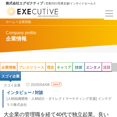
株式会社エグゼクティブ
| 営業代行/営業支援/インサイドセールス
ホーム >
企業情報
Company profile
企業情報
企業情報
プレスリリース
理念
キャリア
技術
エンタメ
注目
スゴイ企業
2020/04/08
スゴイ企業
インタビュー / 対談
[人材組織開発・人材紹介・ダイレクトマーケティング支援] インテグ
ラス株式会社
大企業の管理職を経て40代で独立起業。良い