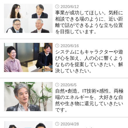
2020/6/12
事業が成功してほしい。気軽に
相談できる場のように、近い距
離で話ができるような立ち位置
を目指しています。
2020/6/16
システムにもキャラクターや遊
び心を加え、人の心に響くよう
なものを提案していきたい、解
決していきたい。
2020/6/5
自然×創造。IT技術×感性。両極
端のエネルギーを、大好きな自
然や生き物に還元していきたい
です。
2020/4/28