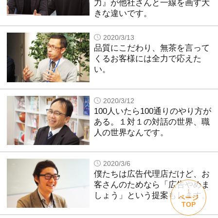
力』が他社さんと一線を画す大
きな違いです。
2020/3/13
品質にこだわり、無茶を言って
くるお客様には全力で応えた
い。
2020/3/12
100人いたら100通りのやり方が
ある。１対１の対話の世界、職
人の世界なんです。
2020/3/6
僕たちは広告代理店だけど、お
客さんのためなら「広告やめま
↑
しょう」という提案もします。
ページ
TOP