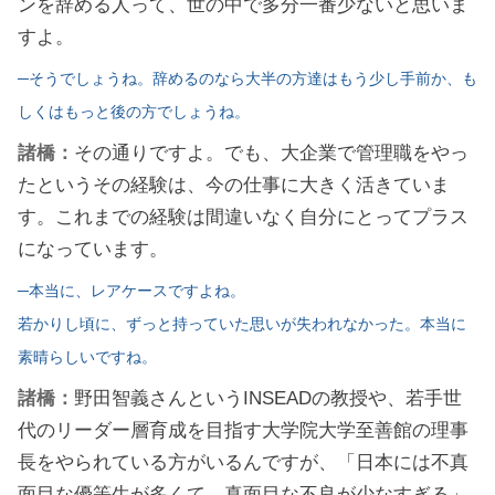
ンを辞める人って、世の中で多分一番少ないと思いま
すよ。
─そうでしょうね。辞めるのなら大半の方達はもう少し手前か、も
しくはもっと後の方でしょうね。
諸橋：
その通りですよ。でも、大企業で管理職をやっ
たというその経験は、今の仕事に大きく活きていま
す。これまでの経験は間違いなく自分にとってプラス
になっています。
─本当に、レアケースですよね。
若かりし頃に、ずっと持っていた思いが失われなかった。本当に
素晴らしいですね。
諸橋：
野田智義さんというINSEADの教授や、若手世
代のリーダー層育成を目指す大学院大学至善館の理事
長をやられている方がいるんですが、「日本には不真
面目な優等生が多くて、真面目な不良が少なすぎる」