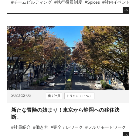
#チームビルディング
#執行役員制度
#Spices
#社内イベント
2023-12-06
働く社員
トリクミ（IPPO）
新たな冒険の始まり！東京から静岡への移住決
断。
#社員紹介
#働き方
#完全テレワーク
#フルリモートワーク