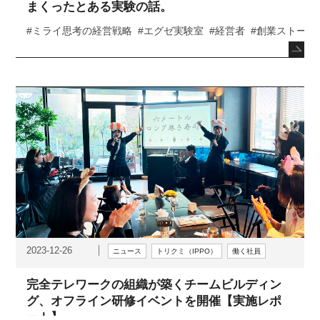
まくったとある実験の話。
#ミライ思考の経営戦略
#エグゼ実験室
#経営者
#創業ストーリ
2023-12-26
ニュース
トリクミ（IPPO）
働く社員
完全テレワークの組織が築くチームビルディン
グ、オフライン研修イベントを開催【実施レポ
ート】