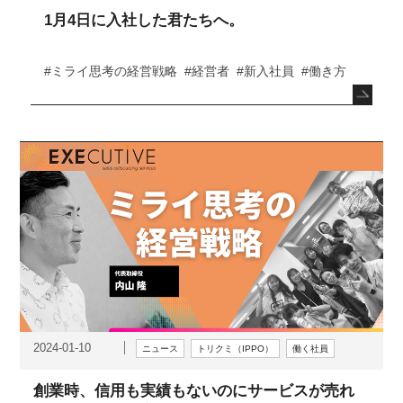
1月4日に入社した君たちへ。
#ミライ思考の経営戦略
#経営者
#新入社員
#働き方
2024-01-10
ニュース
トリクミ（IPPO）
働く社員
創業時、信用も実績もないのにサービスが売れ