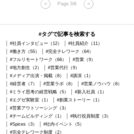
<
Page 3/6
>
#タグで記事を検索する
#社員インタビュー（12）
#社員紹介（11）
#働き方（55）
#完全テレワーク（64）
#フルリモートワーク（66）
#営業（9）
#地方創生（2）
#営業代行（9）
#メディア出演・掲載（8）
#講演（1）
#経営者（7）
#営業ラボ（8）
#営業ノウハウ（8）
#ミライ思考の経営戦略（5）
#新入社員（1）
#エグゼ実験室（1）
#創業ストーリー（1）
#営業アウトソーシング（3）
#チームビルディング（1）
#執行役員制度（3）
#Spices（3）
#社内イベント（5）
#完全テレワーク制度（2）